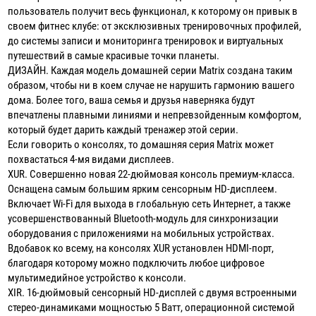
пользователь получит весь функционал, к которому он привык в
своем фитнес клубе: от эксклюзивных тренировочных профилей,
до системы записи и мониторинга тренировок и виртуальных
путешествий в самые красивые точки планеты.
ДИЗАЙН. Каждая модель домашней серии Matrix создана таким
образом, чтобы ни в коем случае не нарушить гармонию вашего
дома. Более того, ваша семья и друзья наверняка будут
впечатлены плавными линиями и непревзойденным комфортом,
который будет дарить каждый тренажер этой серии.
Если говорить о консолях, то домашняя серия Matrix может
похвастаться 4-мя видами дисплеев.
XUR. Совершенно новая 22-дюймовая консоль премиум-класса.
Оснащена самым большим ярким сенсорным HD-дисплеем.
Включает Wi-Fi для выхода в глобальную сеть Интернет, а также
усовершенствованный Bluetooth-модуль для синхронизации
оборудования с приложениями на мобильных устройствах.
Вдобавок ко всему, на консолях XUR установлен HDMI-порт,
благодаря которому можно подключить любое цифровое
мультимедийное устройство к консоли.
XIR. 16-дюймовый сенсорный HD-дисплей с двумя встроенными
стерео-динамиками мощностью 5 Ватт, операционной системой