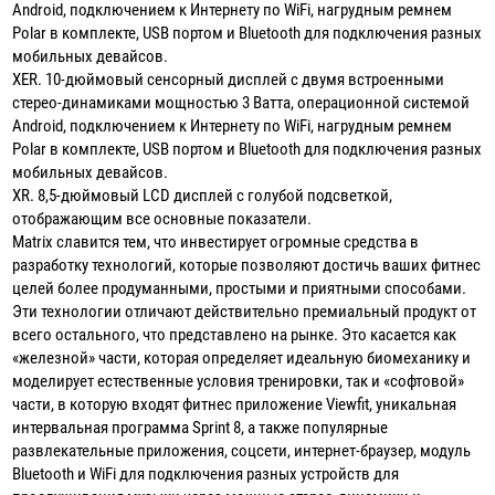
Android, подключением к Интернету по WiFi, нагрудным ремнем
Polar в комплекте, USB портом и Bluetooth для подключения разных
мобильных девайсов.
XER. 10-дюймовый сенсорный дисплей с двумя встроенными
стерео-динамиками мощностью 3 Ватта, операционной системой
Android, подключением к Интернету по WiFi, нагрудным ремнем
Polar в комплекте, USB портом и Bluetooth для подключения разных
мобильных девайсов.
XR. 8,5-дюймовый LCD дисплей с голубой подсветкой,
отображающим все основные показатели.
Matrix славится тем, что инвестирует огромные средства в
разработку технологий, которые позволяют достичь ваших фитнес
целей более продуманными, простыми и приятными способами.
Эти технологии отличают действительно премиальный продукт от
всего остального, что представлено на рынке. Это касается как
«железной» части, которая определяет идеальную биомеханику и
моделирует естественные условия тренировки, так и «софтовой»
части, в которую входят фитнес приложение Viewfit, уникальная
интервальная программа Sprint 8, а также популярные
развлекательные приложения, соцсети, интернет-браузер, модуль
Bluetooth и WiFi для подключения разных устройств для