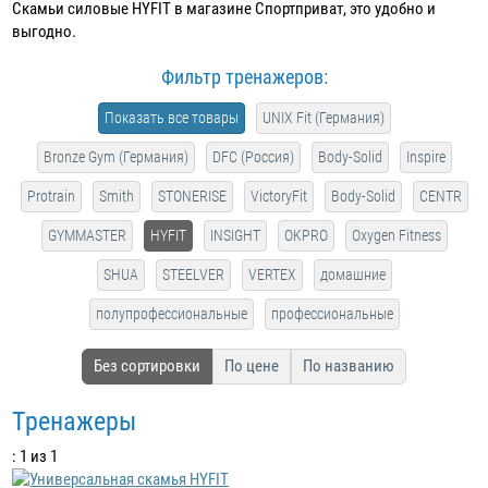
Скамьи силовые HYFIT в магазине Спортприват, это удобно и
выгодно.
Фильтр тренажеров:
Показать все товары
UNIX Fit (Германия)
Bronze Gym (Германия)
DFC (Россия)
Body-Solid
Inspire
Protrain
Smith
STONERISE
VictoryFit
Body-Solid
CENTR
GYMMASTER
HYFIT
INSIGHT
OKPRO
Oxygen Fitness
SHUA
STEELVER
VERTEX
домашние
полупрофессиональные
профессиональные
Без сортировки
По цене
По названию
Тренажеры
: 1 из 1