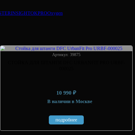
STER
INSIGHT
OKPRO
Oxygen
Артикул: 39875
СТОЙКА ДЛЯ ШТАНГИ DFC URBANFIT PRO URBF-
000025
10 990 ₽
В наличии
в Москве
подробнее