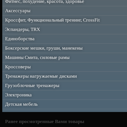
Фитнес, похудение, красота, здоровье
Аксессуары
Кроссфит, Функциональный тренинг, CrossFit
Эспандеры, TRX
Единоборства
Боксерские мешки, груши, манекены
Машины Смита, силовые рамы
Кроссоверы
Тренажеры нагружаемые дисками
Грузоблочные тренажеры
Электроника
Детская мебель
Ранее просмотренные Вами товары