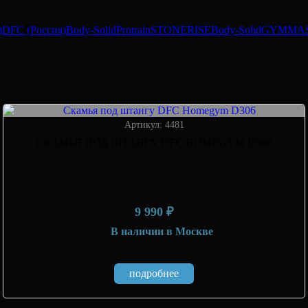
)
DFC (Россия)
Body-Solid
Protrain
STONERISE
Body-Solid
GYMMA
Артикул: 4481
СКАМЬЯ ПОД ШТАНГУ DFC HOMEGYM D306
9 990 ₽
В наличии
в Москве
подробнее