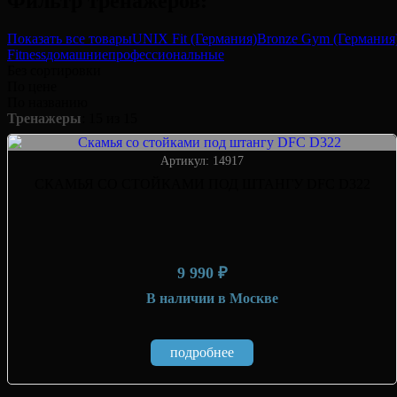
Фильтр тренажеров:
Показать все товары
UNIX Fit (Германия)
Bronze Gym (Германия
Fitness
домашние
профессиональные
Без сортировки
По цене
По названию
Тренажеры
: 15 из 15
Артикул: 14917
СКАМЬЯ СО СТОЙКАМИ ПОД ШТАНГУ DFC D322
9 990 ₽
В наличии
в Москве
подробнее