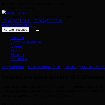
Бесплатная доставка по
Владивостоку
Доставка по России
Спортивный инвентарь по разумным ценам
+7 (423) 201-81-11
,
+7 (924) 522-22-20
info@sportprivate.ru
Каталог товаров
Главная
Доставка и оплата
Бренды
Статьи
Отзывы
Контакты
Спорт-приват
»
Скамьи спортивные
»
Скамьи для жима штанг
Скамьи для жима штанги DFC (Россия)
Скамьи для жима штанги DFC (Россия) в наличии или под зака
Скамьи для жима штанги можно как позвонив по телефону так 
магазине Спортприват, это удобно и выгодно.