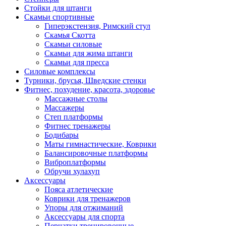
Стойки для штанги
Скамьи спортивные
Гиперэкстензия, Римский стул
Скамья Скотта
Скамьи силовые
Скамьи для жима штанги
Скамьи для пресса
Силовые комплексы
Турники, брусья, Шведские стенки
Фитнес, похудение, красота, здоровье
Массажные столы
Массажеры
Степ платформы
Фитнес тренажеры
Бодибары
Маты гимнастические, Коврики
Балансировочные платформы
Виброплатформы
Обручи хулахуп
Аксессуары
Пояса атлетические
Коврики для тренажеров
Упоры для отжиманий
Аксессуары для спорта
Перчатки тренировочные