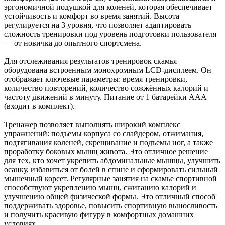
эргономичной подушкой для коленей, которая обеспечивает
устойчивость и комфорт во время занятий. Высота
регулируется на 3 уровня, что позволяет адаптировать
сложность тренировки под уровень подготовки пользователя
— от новичка до опытного спортсмена.
Для отслеживания результатов тренировок скамья
оборудована встроенным монохромным LCD-дисплеем. Он
отображает ключевые параметры: время тренировки,
количество повторений, количество сожжённых калорий и
частоту движений в минуту. Питание от 1 батарейки AAA
(входит в комплект).
Тренажер позволяет выполнять широкий комплекс
упражнений: подъемы корпуса со слайдером, отжимания,
подтягивания коленей, скрещивание и подъемы ног, а также
проработку боковых мышц живота. Это отличное решение
для тех, кто хочет укрепить абдоминальные мышцы, улучшить
осанку, избавиться от болей в спине и сформировать сильный
мышечный корсет. Регулярные занятия на скамье спортивной
способствуют укреплению мышц, сжиганию калорий и
улучшению общей физической формы. Это отличный способ
поддерживать здоровье, повысить спортивную выносливость
и получить красивую фигуру в комфортных домашних
условиях.