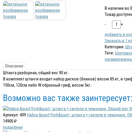
В наличии во 
Товар доступе
-
+
добавить в ко
Заказать в 1 к
Категория:
Шт
Теги:
Централь
хромированн
Описание
Штанга разборная, общий вес 90 кг.
В комплект штанги входит набор дисков (блинов) весом 85 кг, и гри
150см, 120см либо W образный гриф, весом 5кг.
Возможно вас также заинтересует
Артикул: 409
Набор &quot;York&quot;: штанга + гантели в чемодане. Об
14900 ₽
подробнее