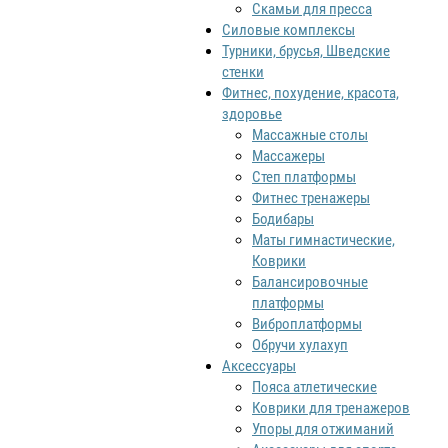
Скамьи для пресса
Силовые комплексы
Турники, брусья, Шведские
стенки
Фитнес, похудение, красота,
здоровье
Массажные столы
Массажеры
Степ платформы
Фитнес тренажеры
Бодибары
Маты гимнастические,
Коврики
Балансировочные
платформы
Виброплатформы
Обручи хулахуп
Аксессуары
Пояса атлетические
Коврики для тренажеров
Упоры для отжиманий