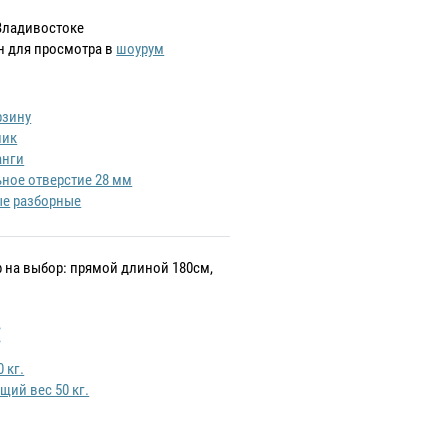
Владивостоке
н для просмотра в
шоурум
рзину
лик
анги
ное отверстие 28 мм
ые
разборные
ф на выбор: прямой длиной 180см,
:
щий вес 50 кг.