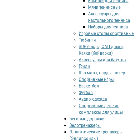
Ракетки для тенниса
Мячи теннисные
Аксессуары для
настольного тенниса
Наборы для тенниса
Игровые столы спортивные
Тюбинги
SUP борды, САП доски,
Каяки (байдарки)
Аксессуары для батутов
Грили
Шахматы, нарды, покер
Спортивные игры
Баскетбол
Футбол
Аудио-одежда
Спортивные детские
комплексы для улицы
Беговые дорожки
Велотренажеры
Эллиптические тренажеры
(Эллипсоиды)