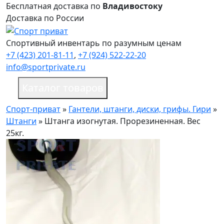
Бесплатная доставка по
Владивостоку
Доставка по России
Спортивный инвентарь по разумным ценам
+7 (423) 201-81-11
,
+7 (924) 522-22-20
info@sportprivate.ru
Каталог товаров
Спорт-приват
»
Гантели, штанги, диски, грифы. Гири
»
Штанги
»
Штанга изогнутая. Прорезиненная. Вес
25кг.