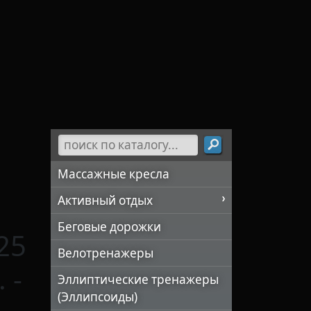
Массажные кресла
Активный отдых
Беговые дорожки
25
Велотренажеры
 -
Эллиптические тренажеры
(Эллипсоиды)