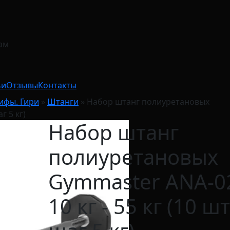
ам
ьи
Отзывы
Контакты
рифы. Гири
»
Штанги
»
Набор штанг полиуретановых
г 5 кг)
Набор штанг
полиуретановых
Gymmaster ANA-0
10 кг - 55 кг (10 шт.