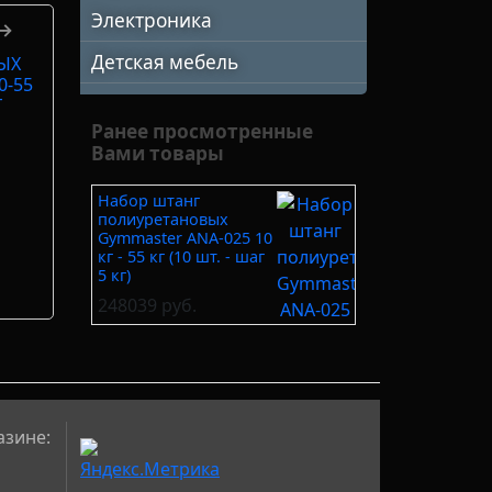
Электроника
 →
Детская мебель
ЫХ
0-55
Г
Ранее просмотренные
Вами товары
Набор штанг
полиуретановых
Gymmaster ANA-025 10
кг - 55 кг (10 шт. - шаг
5 кг)
248039 руб.
азине: