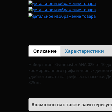
Описание
Характеристики
Набор штанг Gymmaster ANA-025 от 10 до 5
хромированного грифа и черных дисков и
удобного хвата на грифе есть насечки. Ди
325 кг.
Возможно вас также заинтересует