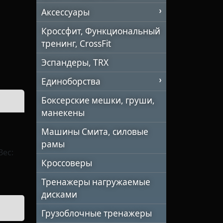
Аксессуары
Кроссфит, Функциональный
тренинг, CrossFit
Эспандеры, TRX
Единоборства
Боксерские мешки, груши,
манекены
Машины Смита, силовые
рамы
Вес:
Кроссоверы
Тренажеры нагружаемые
дисками
Грузоблочные тренажеры