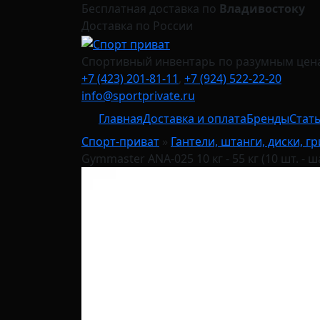
Бесплатная доставка по
Владивостоку
Доставка по России
Спортивный инвентарь по разумным цен
+7 (423) 201-81-11
,
+7 (924) 522-22-20
info@sportprivate.ru
Главная
Доставка и оплата
Бренды
Стат
Спорт-приват
»
Гантели, штанги, диски, г
Gymmaster ANA-025 10 кг - 55 кг (10 шт. - ша