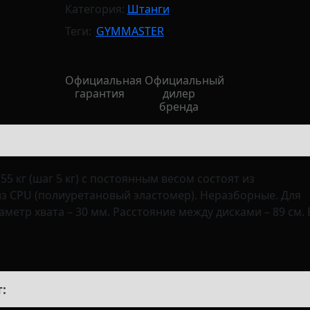
Категория:
Штанги
Теги:
GYMMASTER
Официальная
Официальный
гарантия
дилер
бренда
5 кг (шаг 5 кг) с постоянным весом состоят из
з CPU (полиуретановый эластомер). Неразборные. Для
аметр хвата – 30 мм. Расстояние между дисками – 89 см. 
: