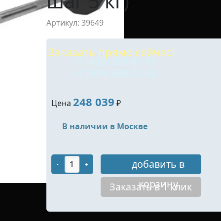
шаг 5 кг)
Артикул: 39649
Заказать прямо сейчас!
+7 (423) 201-81-11
+7 (924) 522-22-20
248 039
Цена
₽
В наличии в Москве
добавить в
-
+
корзину
Заказать в 1 клик