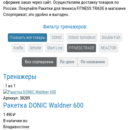
оформив заказ через сайт. Осуществляем доставку товаров по
России. Покупайте Ракетки для тенниса FITNESS TRADE в магазине
Спортприват, это удобно и выгодно.
Фильтр тренажеров:
Показать все товары
DONIC
DONIC Schildkrot
Double Fish
Krafla
Scholle
Start Line
FITNESS TRADE
REACTOR
Без сортировки
По цене
По названию
Тренажеры
: 1 из 1
Артикул: 38289
Ракетка DONIC Waldner 600
1 490 ₽
В наличии во
Владивостоке