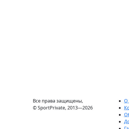
Все права защищены,
О
© SportPrivate, 2013—2026
К
О
Д
Га