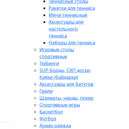
Теннисные столы
Ракетки для тенниса
Мячи теннисные
Аксессуары для
настольного
тенниса
Наборы для тенниса
Игровые столы
спортивные
Тюбинги
SUP борды, САП доски,
Каяки (байдарки)
Аксессуары для батутов
Грили
Шахматы, нарды, покер
Спортивные игры
Баскетбол
Футбол
Аудио-одежда