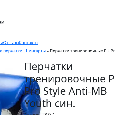
ам
ьи
Отзывы
Контакты
е перчатки. Шингарты
»
Перчатки тренировочные PU P
Перчатки
тренировочные 
Pro Style Anti-MB
Youth син.
Артикул: 28787