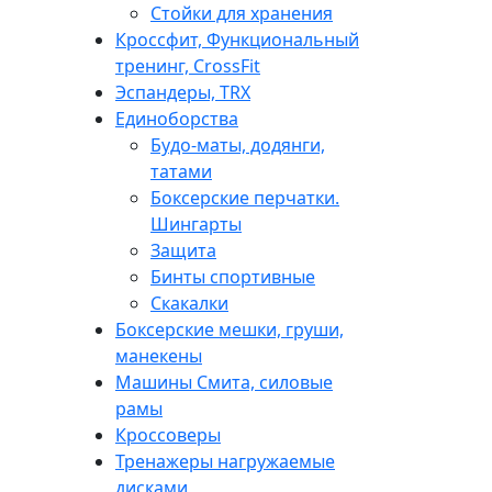
Стойки для хранения
Кроссфит, Функциональный
тренинг, CrossFit
Эспандеры, TRX
Единоборства
Будо-маты, додянги,
татами
Боксерские перчатки.
Шингарты
Защита
Бинты спортивные
Скакалки
Боксерские мешки, груши,
манекены
Машины Смита, силовые
рамы
Кроссоверы
Тренажеры нагружаемые
дисками