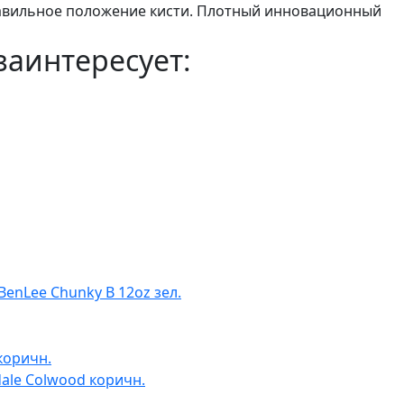
авильное положение кисти. Плотный инновационный
заинтересует:
enLee Chunky B 12oz зел.
ale Colwood коричн.