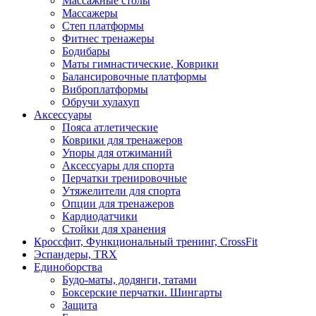
Массажные столы
Массажеры
Степ платформы
Фитнес тренажеры
Бодибары
Маты гимнастические, Коврики
Балансировочные платформы
Виброплатформы
Обручи хулахуп
Аксессуары
Пояса атлетические
Коврики для тренажеров
Упоры для отжиманий
Аксессуары для спорта
Перчатки тренировочные
Утяжелители для спорта
Опции для тренажеров
Кардиодатчики
Стойки для хранения
Кроссфит, Функциональный тренинг, CrossFit
Эспандеры, TRX
Единоборства
Будо-маты, додянги, татами
Боксерские перчатки. Шингарты
Защита