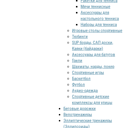
Ракетки для тенниса
Мячи теннисные
Аксессуары для
настольного тенниса
Наборы для тенниса
Игровые столы спортивные
Тюбинги
SUP борды, САП доски,
Каяки (байдарки)
Аксессуары для батутов
Грили
Шахматы, нарды, покер
Спортивные игры
Баскетбол
Футбол
Аудио-одежда
Спортивные детские
комплексы для улицы
Беговые дорожки
Велотренажеры
Эллиптические тренажеры
(Эллипсоиды)