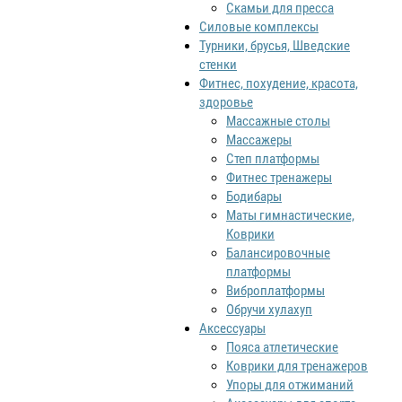
Скамьи для пресса
Силовые комплексы
Турники, брусья, Шведские
стенки
Фитнес, похудение, красота,
здоровье
Массажные столы
Массажеры
Степ платформы
Фитнес тренажеры
Бодибары
Маты гимнастические,
Коврики
Балансировочные
платформы
Виброплатформы
Обручи хулахуп
Аксессуары
Пояса атлетические
Коврики для тренажеров
Упоры для отжиманий