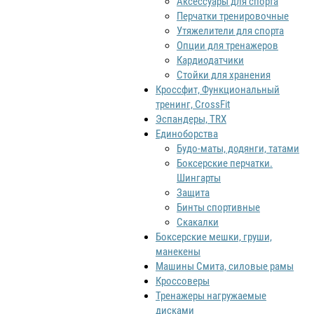
Аксессуары для спорта
Перчатки тренировочные
Утяжелители для спорта
Опции для тренажеров
Кардиодатчики
Стойки для хранения
Кроссфит, Функциональный
тренинг, CrossFit
Эспандеры, TRX
Единоборства
Будо-маты, додянги, татами
Боксерские перчатки.
Шингарты
Защита
Бинты спортивные
Скакалки
Боксерские мешки, груши,
манекены
Машины Смита, силовые рамы
Кроссоверы
Тренажеры нагружаемые
дисками