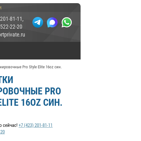
и
 201-81-11
,
 522-22-20
tprivate.ru
нировочные Pro Style Elite 16oz син.
ТКИ
РОВОЧНЫЕ PRO
ELITE 16OZ СИН.
о сейчас!
+7 (423) 201-81-11
-20