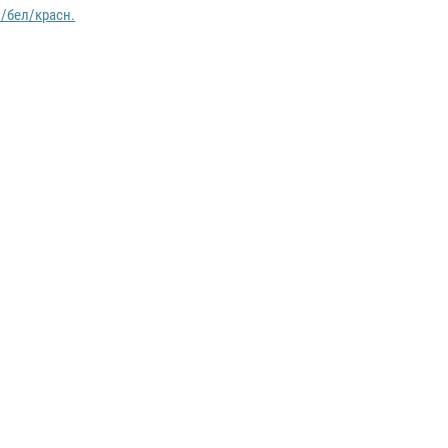
н/бел/красн.