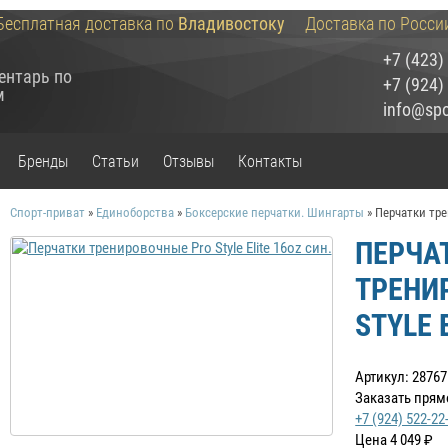
Бесплатная доставка по
Владивостоку
Доставка по Росси
+7 (423)
ентарь по
+7 (924)
м
info@spor
Бренды
Статьи
Отзывы
Контакты
Спорт-приват
»
Единоборства
»
Боксерские перчатки. Шингарты
»
Перчатки тре
ПЕРЧА
ТРЕНИ
STYLE 
Артикул: 28767
Заказать прям
+7 (924) 522-22
Цена
4 049
₽