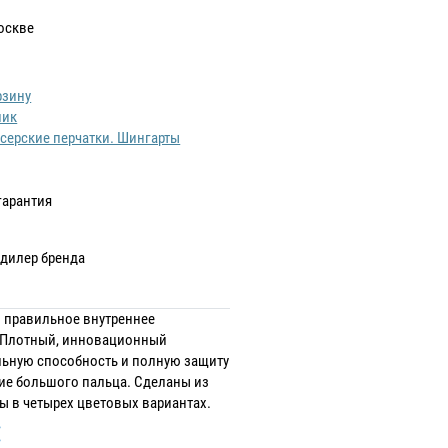
оскве
рзину
лик
серские перчатки. Шингарты
гарантия
дилер бренда
 правильное внутреннее
. Плотный, инновационный
ьную способность и полную защиту
ние большого пальца. Сделаны из
 в четырех цветовых вариантах.
: