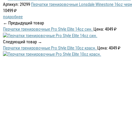
Артикул: 29299
Перчатки тренировочные Lonsdale Winestone 16oz чер
10499 ₽
подробнее
← Предыдущий товар
Перчатки тренировочные Pro Style Elite 14oz син.
Цена: 4049 ₽
Следующий товар →
Перчатки тренировочные Pro Style Elite 10oz красн.
Цена: 4049 ₽