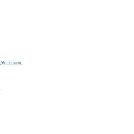
н/бел/красн.
.