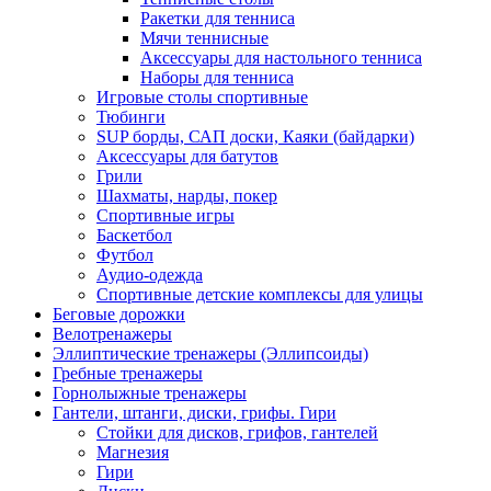
Ракетки для тенниса
Мячи теннисные
Аксессуары для настольного тенниса
Наборы для тенниса
Игровые столы спортивные
Тюбинги
SUP борды, САП доски, Каяки (байдарки)
Аксессуары для батутов
Грили
Шахматы, нарды, покер
Спортивные игры
Баскетбол
Футбол
Аудио-одежда
Спортивные детские комплексы для улицы
Беговые дорожки
Велотренажеры
Эллиптические тренажеры (Эллипсоиды)
Гребные тренажеры
Горнолыжные тренажеры
Гантели, штанги, диски, грифы. Гири
Стойки для дисков, грифов, гантелей
Магнезия
Гири