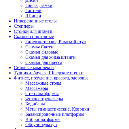
Диски
Грифы, замки
Гантели
Штанги
Инверсионные столы
Степперы
Стойки для штанги
Скамьи спортивные
Гиперэкстензия, Римский стул
Скамья Скотта
Скамьи силовые
Скамьи для жима штанги
Скамьи для пресса
Силовые комплексы
Турники, брусья, Шведские стенки
Фитнес, похудение, красота, здоровье
Массажные столы
Массажеры
Степ платформы
Фитнес тренажеры
Бодибары
Маты гимнастические, Коврики
Балансировочные платформы
Виброплатформы
Обручи хулахуп