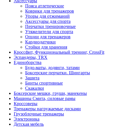
Аксессуары
Пояса атлетические
Коврики для тренажеров
Упоры для отжиманий
Аксессуары для спорта
Перчатки тренировочные
Утяжелители для спорта
Опции для тренажеров
Кардиодатчики
Стойки для хранения
Кроссфит, Функциональный тренинг, CrossFit
Эспандеры, TRX
Единоборства
Будо-маты, додянги, татами
Боксерские перчатки. Шингарты
Защита
Бинты спортивные
Скакалки
Боксерские мешки, груши, манекены
Машины Смита, силовые рамы
Кроссоверы
Тренажеры нагружаемые дисками
Грузоблочные тренажеры
Электроника
Детская мебель