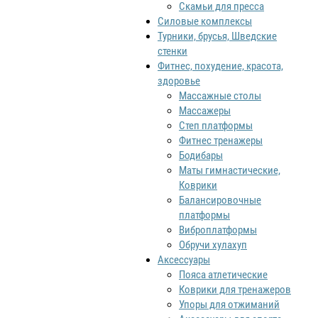
Скамьи для пресса
Силовые комплексы
Турники, брусья, Шведские
стенки
Фитнес, похудение, красота,
здоровье
Массажные столы
Массажеры
Степ платформы
Фитнес тренажеры
Бодибары
Маты гимнастические,
Коврики
Балансировочные
платформы
Виброплатформы
Обручи хулахуп
Аксессуары
Пояса атлетические
Коврики для тренажеров
Упоры для отжиманий