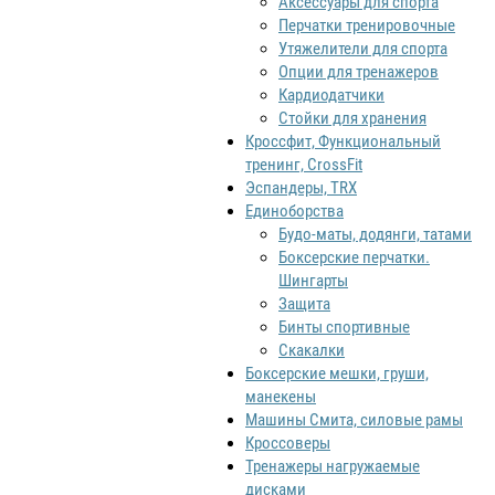
Аксессуары для спорта
Перчатки тренировочные
Утяжелители для спорта
Опции для тренажеров
Кардиодатчики
Стойки для хранения
Кроссфит, Функциональный
тренинг, CrossFit
Эспандеры, TRX
Единоборства
Будо-маты, додянги, татами
Боксерские перчатки.
Шингарты
Защита
Бинты спортивные
Скакалки
Боксерские мешки, груши,
манекены
Машины Смита, силовые рамы
Кроссоверы
Тренажеры нагружаемые
дисками