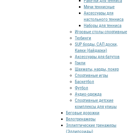
Ракетки для тенниса
Мячи теннисные
Аксессуары для
настольного тенниса
Наборы для тенниса
Игровые столы спортивные
Тюбинги
SUP борды, САП доски,
Каяки (байдарки)
Аксессуары для батутов
Грили
Шахматы, нарды, покер
Спортивные игры
Баскетбол
Футбол
Аудио-одежда
Спортивные детские
комплексы для улицы
Беговые дорожки
Велотренажеры
Эллиптические тренажеры
(Эллипсоиды)