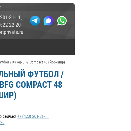
и
 201-81-11
,
 522-22-20
tprivate.ru
тбол / Кикер BFG Compact 48 (Йоркшир)
ЛЬНЫЙ ФУТБОЛ /
BFG COMPACT 48
ШИР)
о сейчас!
+7 (423) 201-81-11
-20