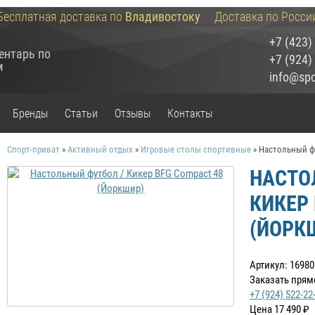
Бесплатная доставка по
Владивостоку
Доставка по Росси
+7 (423)
ентарь по
+7 (924)
м
info@spor
Бренды
Статьи
Отзывы
Контакты
Спорт-приват
»
Активный отдых
»
Игровые столы спортивные
»
Настольный фу
НАСТО
КИКЕР 
(ЙОРК
Артикул: 16980
Заказать прям
+7 (924) 522-22
Цена
17 490
₽