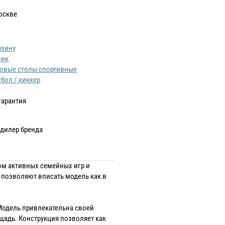
оскве
рзину
лик
овые столы спортивные
бол / киккер
гарантия
дилер бренда
ром активных семейных игр и
 позволяют вписать модель как в
Модель привлекательна своей
адь. Конструкция позволяет как