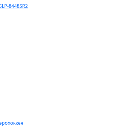
SLP-8448SR2
эрохоккея