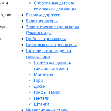
ым и
Спортивные детские
комплексы для улицы
о, так
Беговые дорожки
Велотренажеры
ведь
Эллиптические тренажеры
(Эллипсоиды)
 с
Гребные тренажеры
Горнолыжные тренажеры
Гантели, штанги, диски,
грифы. Гири
Стойки для дисков,
грифов, гантелей
Магнезия
Гири
Диски
Грифы, замки
Гантели
Штанги
Инверсионные столы