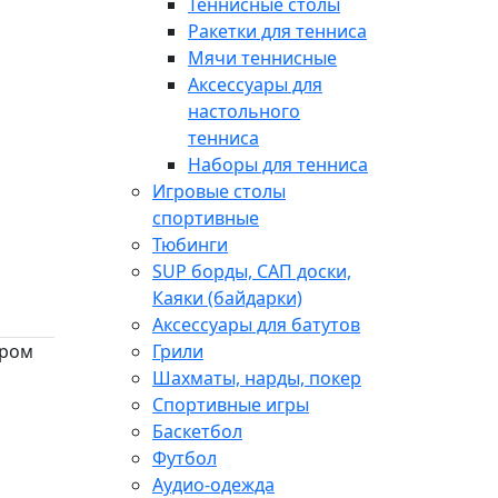
Теннисные столы
Ракетки для тенниса
Мячи теннисные
Аксессуары для
настольного
тенниса
Наборы для тенниса
Игровые столы
спортивные
Тюбинги
SUP борды, САП доски,
Каяки (байдарки)
Аксессуары для батутов
тром
Грили
Шахматы, нарды, покер
Спортивные игры
Баскетбол
Футбол
Аудио-одежда