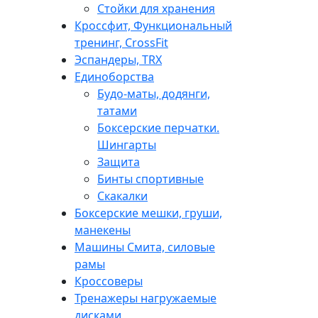
Стойки для хранения
Кроссфит, Функциональный
тренинг, CrossFit
Эспандеры, TRX
Единоборства
Будо-маты, додянги,
татами
Боксерские перчатки.
Шингарты
Защита
Бинты спортивные
Скакалки
Боксерские мешки, груши,
манекены
Машины Смита, силовые
рамы
Кроссоверы
Тренажеры нагружаемые
дисками