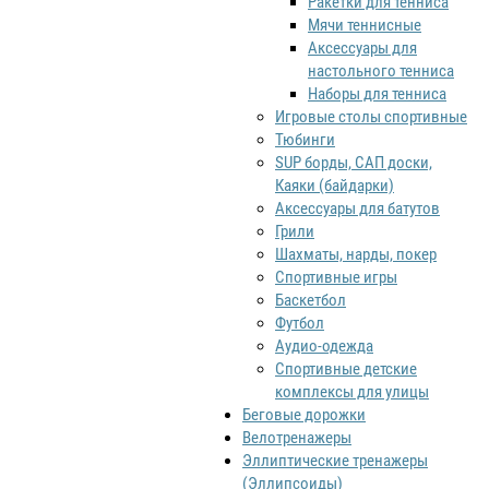
Ракетки для тенниса
Мячи теннисные
Аксессуары для
настольного тенниса
Наборы для тенниса
Игровые столы спортивные
Тюбинги
SUP борды, САП доски,
Каяки (байдарки)
Аксессуары для батутов
Грили
Шахматы, нарды, покер
Спортивные игры
Баскетбол
Футбол
Аудио-одежда
Спортивные детские
комплексы для улицы
Беговые дорожки
Велотренажеры
Эллиптические тренажеры
(Эллипсоиды)