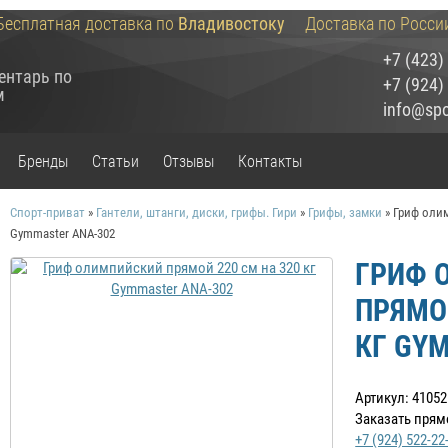
Бесплатная доставка по
Владивостоку
Доставка по Росси
+7 (423)
ентарь по
+7 (924)
м
info@spor
Бренды
Статьи
Отзывы
Контакты
Спорт-приват
»
Гантели, штанги, диски, грифы. Гири
»
Грифы, замки
»
Гриф олим
Gymmaster ANA-302
ГРИФ 
ПРЯМОЙ
КГ GY
Артикул: 41052
Заказать прям
+7 (924) 522-22