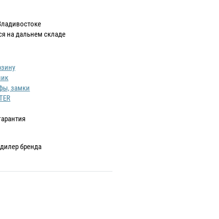
Владивостоке
ся на дальнем складе
рзину
лик
фы, замки
TER
гарантия
дилер бренда