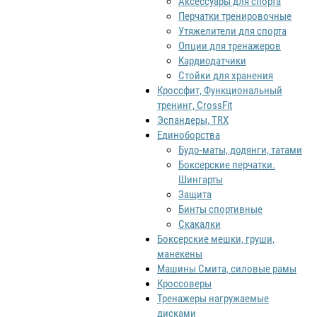
Аксессуары для спорта
Перчатки тренировочные
Утяжелители для спорта
Опции для тренажеров
Кардиодатчики
Стойки для хранения
Кроссфит, Функциональный
тренинг, CrossFit
Эспандеры, TRX
Единоборства
Будо-маты, додянги, татами
Боксерские перчатки.
Шингарты
Защита
Бинты спортивные
Скакалки
Боксерские мешки, груши,
манекены
Машины Смита, силовые рамы
Кроссоверы
Тренажеры нагружаемые
дисками