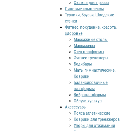
Скамьи для пресса
Силовые комплексы
Турники, брусья, Шведские
стенки
Фитнес, похудение, красота,
здоровье
Массажные столы
Массажеры
Степ платформы
Фитнес тренажеры
Бодибары
Маты гимнастические,
Коврики
Балансировочные
платформы
Виброплатформы
Обручи хулахуп
Аксессуары
Пояса атлетические
Коврики для тренажеров
Упоры для отжиманий