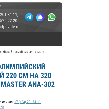
и
 201-81-11
,
 522-22-20
tprivate.ru
пийский прямой 220 см на 320 кг
ОЛИМПИЙСКИЙ
 220 СМ НА 320
MMASTER ANA-302
о сейчас!
+7 (423) 201-81-11
-20