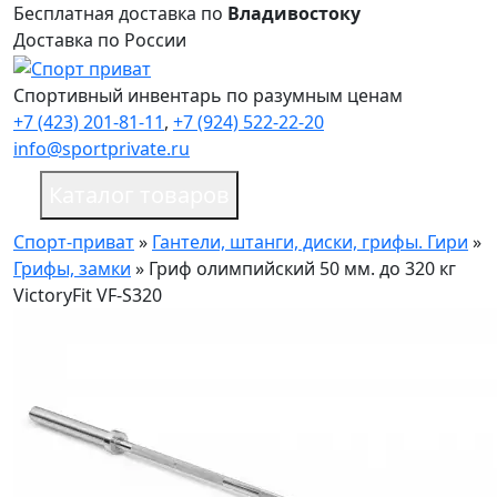
Бесплатная доставка по
Владивостоку
Доставка по России
Спортивный инвентарь по разумным ценам
+7 (423) 201-81-11
,
+7 (924) 522-22-20
info@sportprivate.ru
Каталог товаров
Спорт-приват
»
Гантели, штанги, диски, грифы. Гири
»
Грифы, замки
»
Гриф олимпийский 50 мм. до 320 кг
VictoryFit VF-S320