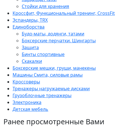
Стойки для хранения
Кроссфит, Функциональный тренинг, CrossFit
Эспандеры, TRX
Единоборства
Будо-маты, додянги, татами
Боксерские перчатки. Шингарты
Защита
Бинты спортивные
Скакалки
Боксерские мешки, груши, манекены
Машины Смита, силовые рамы
Кроссоверы
Тренажеры нагружаемые дисками
Грузоблочные тренажеры
Электроника
Детская мебель
Ранее просмотренные Вами