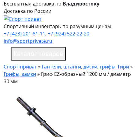
Бесплатная доставка по
Владивостоку
Доставка по России
Спортивный инвентарь по разумным ценам
+7 (423) 201-81-11
,
+7 (924) 522-22-20
info@sportprivate.ru
Каталог товаров
Спорт-приват
»
Гантели, штанги, диски, грифы. Гири
»
Грифы, замки
»
Гриф EZ-образный 1200 мм / диаметр
30 мм