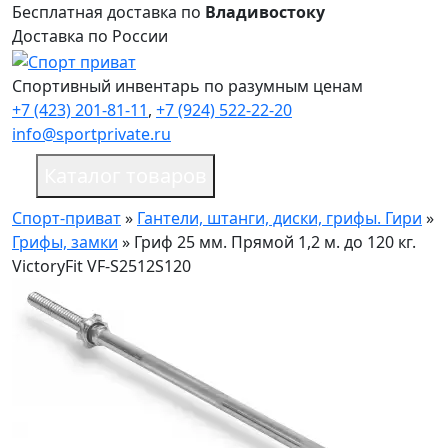
Бесплатная доставка по
Владивостоку
Доставка по России
Спортивный инвентарь по разумным ценам
+7 (423) 201-81-11
,
+7 (924) 522-22-20
info@sportprivate.ru
Каталог товаров
Спорт-приват
»
Гантели, штанги, диски, грифы. Гири
»
Грифы, замки
»
Гриф 25 мм. Прямой 1,2 м. до 120 кг.
VictoryFit VF-S2512S120