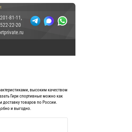
и
 201-81-11
,
 522-22-20
tprivate.ru
арактеристиками, высоким качеством
азать Гири спортивные можно как
м доставку товаров по России.
удобно и выгодно.