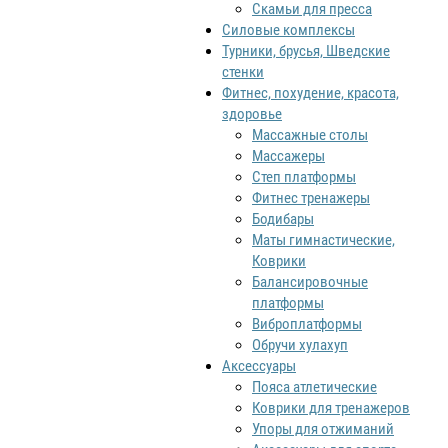
Скамьи для пресса
Силовые комплексы
Турники, брусья, Шведские
стенки
Фитнес, похудение, красота,
здоровье
Массажные столы
Массажеры
Степ платформы
Фитнес тренажеры
Бодибары
Маты гимнастические,
Коврики
Балансировочные
платформы
Виброплатформы
Обручи хулахуп
Аксессуары
Пояса атлетические
Коврики для тренажеров
Упоры для отжиманий