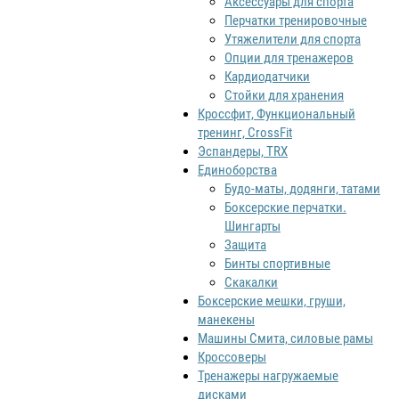
Аксессуары для спорта
Перчатки тренировочные
Утяжелители для спорта
Опции для тренажеров
Кардиодатчики
Стойки для хранения
Кроссфит, Функциональный
тренинг, CrossFit
Эспандеры, TRX
Единоборства
Будо-маты, додянги, татами
Боксерские перчатки.
Шингарты
Защита
Бинты спортивные
Скакалки
Боксерские мешки, груши,
манекены
Машины Смита, силовые рамы
Кроссоверы
Тренажеры нагружаемые
дисками