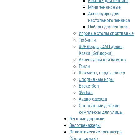
Ракетки для тенниса
Мячи теннисные
Аксессуары для
настольного тенниса
Наборы для тенниса
Игровые столы спортивные
Тюбинги
SUP борды, САП доски,
Каяки (байдарки)
Аксессуары для батутов
Грили
Шахматы, нарды, покер
Спортивные игры
Баскетбол
Футбол
Аудио-одежда
Спортивные детские
комплексы для улицы
Беговые дорожки
Велотренажеры
Эллиптические тренажеры
(Эллипсоиды)