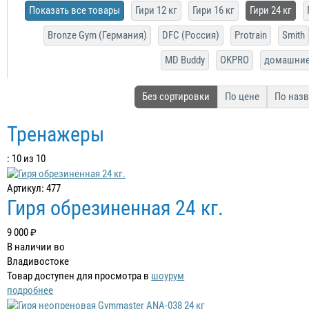
Показать все товары
Гири 12 кг
Гири 16 кг
Гири 24 кг
Bronze Gym (Германия)
DFC (Россия)
Protrain
Smith
MD Buddy
OKPRO
домашни
Без сортировки
По цене
По наз
Тренажеры
: 10 из 10
Артикул: 477
Гиря обрезиненная 24 кг.
9 000 ₽
В наличии во
Владивостоке
Товар доступен для просмотра в
шоурум
подробнее