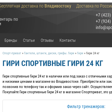
Бесплатная доставка по
Владивостоку
Доставка по Росси
+7 (423)
ентарь по
+7 (924)
м
info@spor
Бренды
Статьи
Отзывы
Контакты
Спорт-приват
»
Гантели, штанги, диски, грифы. Гири
»
Гири
»
Гири 24 кг
ГИРИ СПОРТИВНЫЕ ГИРИ 24 КГ
Гири спортивные Гири 24 кг в наличии или под заказ c отличными х
и низкими ценами в магазине во Владивостоке. Приобрести или зак
позвонив по телефону так и оформив заказ через сайт. Осуществляе
Покупайте Гири спортивные Гири 24 кг в магазине Спортприват, это 
Фильтр тренажеров: