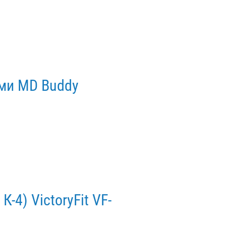
ами MD Buddy
К-4) VictoryFit VF-