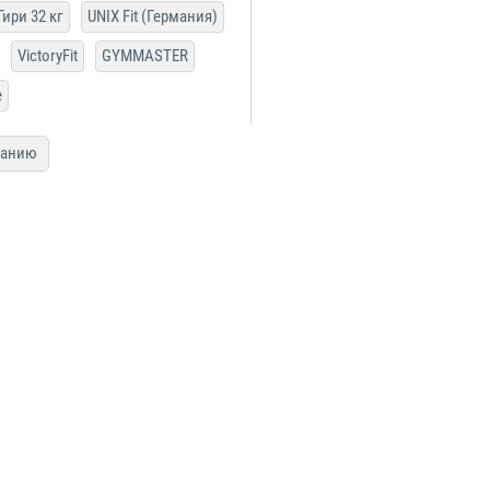
Гири 32 кг
UNIX Fit (Германия)
VictoryFit
GYMMASTER
е
ванию