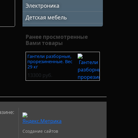
Электроника
Детская мебель
Ранее просмотренные
Вами товары
Гантели разборные,
прорезиненные. Вес
29 кг
13300 руб.
азине:
Создание сайтов