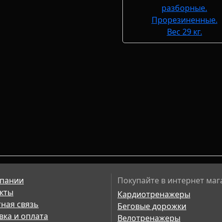
пании
Покупайте в интернет маг
кты
Кардиотренажеры
ная связь
Беговые дорожки
вка и оплата
Велотренажеры