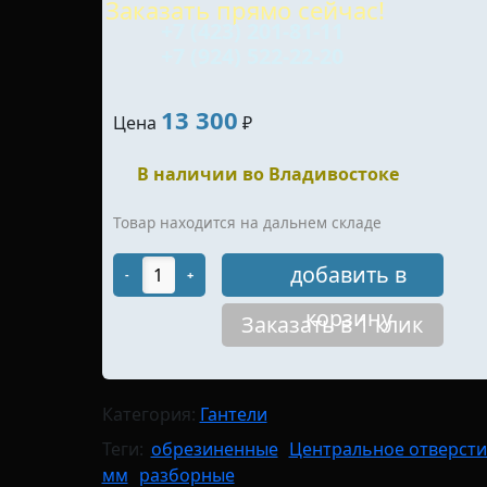
Заказать прямо сейчас!
+7 (423) 201-81-11
+7 (924) 522-22-20
13 300
Цена
₽
В наличии во Владивостоке
Товар находится на дальнем складе
добавить в
-
+
корзину
Заказать в 1 клик
Категория:
Гантели
Теги:
обрезиненные
Центральное отверсти
мм
разборные