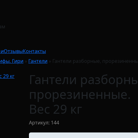
ам
ьи
Отзывы
Контакты
рифы. Гири
»
Гантели
»
Гантели разборные, прорезиненны
Гантели разборны
прорезиненные.
Вес 29 кг
Артикул: 144