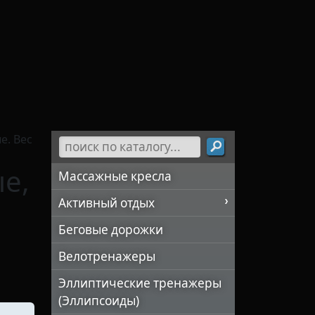
е. Вес
е,
Массажные кресла
Активный отдых
Беговые дорожки
Велотренажеры
Эллиптические тренажеры
(Эллипсоиды)