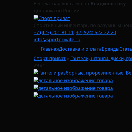
Бесплатная доставка по
Владивостоку
Доставка по России
Спортивный инвентарь по разумным цен
+7 (423) 201-81-11
,
+7 (924) 522-22-20
info@sportprivate.ru
Главная
Доставка и оплата
Бренды
Стат
Спорт-приват
»
Гантели, штанги, диски, г
29 кг