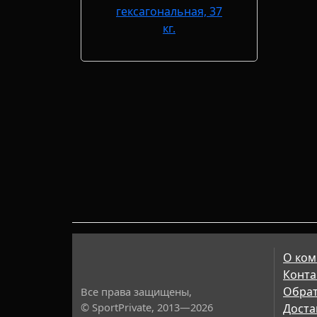
О ком
Конта
Обрат
Все права защищены,
© SportPrivate, 2013—2026
Доста