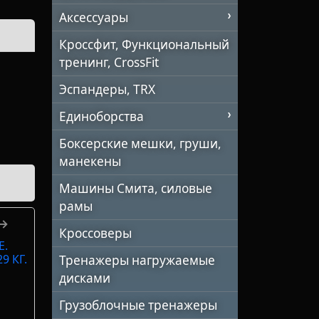
Аксессуары
Кроссфит, Функциональный
тренинг, CrossFit
Эспандеры, TRX
Единоборства
Боксерские мешки, груши,
манекены
Машины Смита, силовые
рамы
 →
Кроссоверы
Е.
9 КГ.
Тренажеры нагружаемые
дисками
Грузоблочные тренажеры