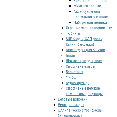
Ракетки для тенниса
Мячи теннисные
Аксессуары для
настольного тенниса
Наборы для тенниса
Игровые столы спортивные
Тюбинги
SUP борды, САП доски,
Каяки (байдарки)
Аксессуары для батутов
Грили
Шахматы, нарды, покер
Спортивные игры
Баскетбол
Футбол
Аудио-одежда
Спортивные детские
комплексы для улицы
Беговые дорожки
Велотренажеры
Эллиптические тренажеры
(Эллипсоиды)