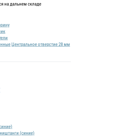
ся на дальнем складе
рзину
лик
тели
енные
Центральное отверстие 28 мм
:
иништанги (синие)