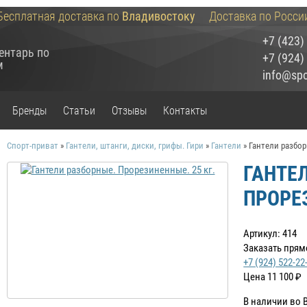
Бесплатная доставка по
Владивостоку
Доставка по Росси
+7 (423)
ентарь по
+7 (924)
м
info@spor
Бренды
Статьи
Отзывы
Контакты
Спорт-приват
»
Гантели, штанги, диски, грифы. Гири
»
Гантели
»
Гантели разбор
ГАНТЕ
ПРОРЕЗ
Артикул: 414
Заказать прям
+7 (924) 522-22
Цена
11 100
₽
В наличии во 