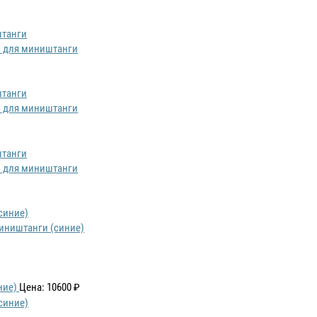
ем для миништанги
ем для миништанги
ем для миништанги
миништанги (синие)
ние)
Цена: 10600 ₽