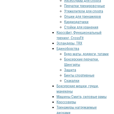
Аксессуары для спорта
Перчатки тренировочные
Утяжелители для спорта
Опции для тренажеров
Кардиодатчики
Стойки для хранения
Кроссфит, Функциональный
тренинг, CrossFit
Эспандеры, TRX
Единоборства
Будо-маты, додянги, татами
Боксерские перчатки.
Шингарты
Защита
Бинты спортивные
Скакалки
Боксерские мешки, груши,
манекены
Машины Смита, силовые рамы
Кроссоверы
Тренажеры нагружаемые
дисками