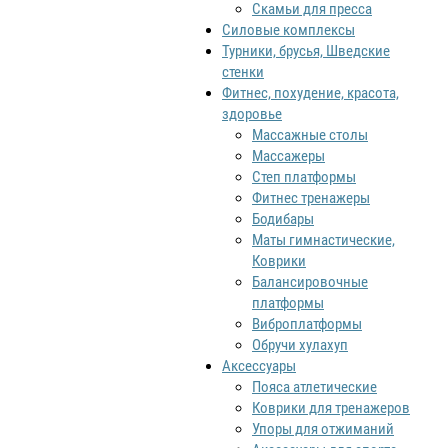
Скамьи для пресса
Силовые комплексы
Турники, брусья, Шведские
стенки
Фитнес, похудение, красота,
здоровье
Массажные столы
Массажеры
Степ платформы
Фитнес тренажеры
Бодибары
Маты гимнастические,
Коврики
Балансировочные
платформы
Виброплатформы
Обручи хулахуп
Аксессуары
Пояса атлетические
Коврики для тренажеров
Упоры для отжиманий