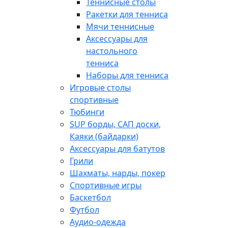
Теннисные столы
Ракетки для тенниса
Мячи теннисные
Аксессуары для
настольного
тенниса
Наборы для тенниса
Игровые столы
спортивные
Тюбинги
SUP борды, САП доски,
Каяки (байдарки)
Аксессуары для батутов
Грили
Шахматы, нарды, покер
Спортивные игры
Баскетбол
Футбол
Аудио-одежда