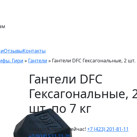
ам
ьи
Отзывы
Контакты
рифы. Гири
»
Гантели
»
Гантели DFC Гексагональные, 2 шт. 
Гантели DFC
Гексагональные, 
шт. по 7 кг
Артикул: 5071
Заказать прямо сейчас!
+7 (423) 201-81-11
+7 (924) 522-22-20