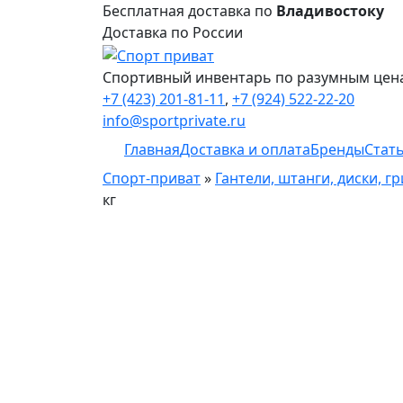
Бесплатная доставка по
Владивостоку
Доставка по России
Спортивный инвентарь по разумным цен
+7 (423) 201-81-11
,
+7 (924) 522-22-20
info@sportprivate.ru
Главная
Доставка и оплата
Бренды
Стат
Спорт-приват
»
Гантели, штанги, диски, г
кг