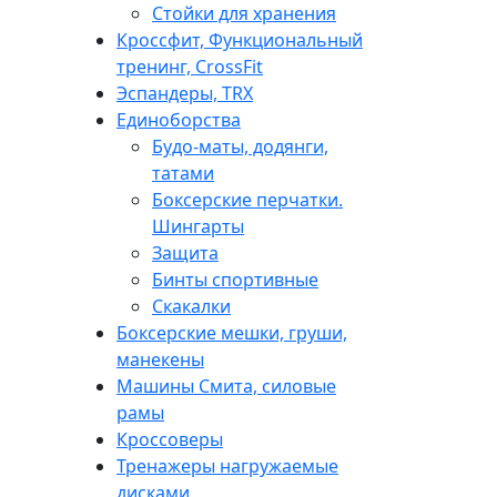
Стойки для хранения
Кроссфит, Функциональный
тренинг, CrossFit
Эспандеры, TRX
Единоборства
Будо-маты, додянги,
татами
Боксерские перчатки.
Шингарты
Защита
Бинты спортивные
Скакалки
Боксерские мешки, груши,
манекены
Машины Смита, силовые
рамы
Кроссоверы
Тренажеры нагружаемые
дисками