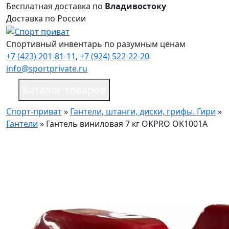
Бесплатная доставка по
Владивостоку
Доставка по России
Спортивный инвентарь по разумным ценам
+7 (423) 201-81-11
,
+7 (924) 522-22-20
info@sportprivate.ru
Каталог товаров
Спорт-приват
»
Гантели, штанги, диски, грифы. Гири
»
Гантели
»
Гантель виниловая 7 кг OKPRO OK1001A