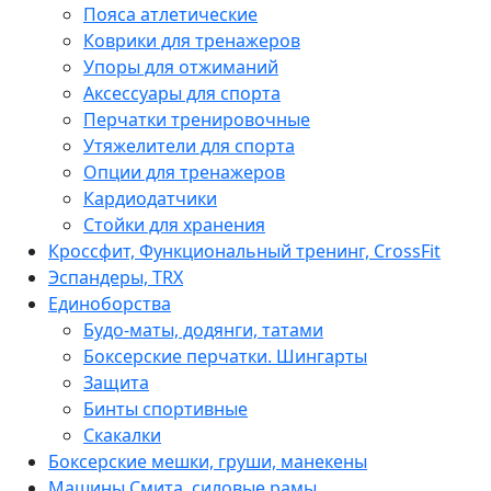
Пояса атлетические
Коврики для тренажеров
Упоры для отжиманий
Аксессуары для спорта
Перчатки тренировочные
Утяжелители для спорта
Опции для тренажеров
Кардиодатчики
Стойки для хранения
Кроссфит, Функциональный тренинг, CrossFit
Эспандеры, TRX
Единоборства
Будо-маты, додянги, татами
Боксерские перчатки. Шингарты
Защита
Бинты спортивные
Скакалки
Боксерские мешки, груши, манекены
Машины Смита, силовые рамы