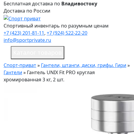
Бесплатная доставка по
Владивостоку
Доставка по России
Спортивный инвентарь по разумным ценам
+7 (423) 201-81-11
,
+7 (924) 522-22-20
info@sportprivate.ru
Каталог товаров
Спорт-приват
»
Гантели, штанги, диски, грифы. Гири
»
Гантели
»
Гантель UNIX Fit PRO круглая
хромированная 3 кг, 2 шт.