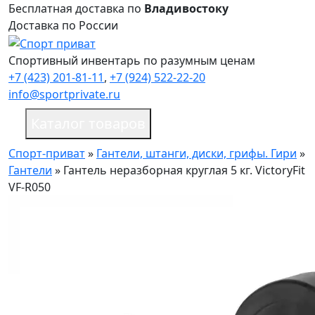
Бесплатная доставка по
Владивостоку
Доставка по России
Спортивный инвентарь по разумным ценам
+7 (423) 201-81-11
,
+7 (924) 522-22-20
info@sportprivate.ru
Каталог товаров
Спорт-приват
»
Гантели, штанги, диски, грифы. Гири
»
Гантели
»
Гантель неразборная круглая 5 кг. VictoryFit
VF-R050