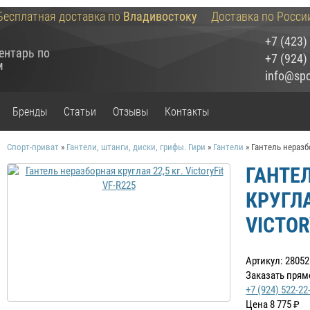
Бесплатная доставка по
Владивостоку
Доставка по Росси
+7 (423)
ентарь по
+7 (924)
м
info@spor
Бренды
Статьи
Отзывы
Контакты
Спорт-приват
»
Гантели, штанги, диски, грифы. Гири
»
Гантели
»
Гантель неразбо
ГАНТЕ
КРУГЛА
VICTOR
Артикул: 28052
Заказать прям
+7 (924) 522-22
Цена
8 775
₽