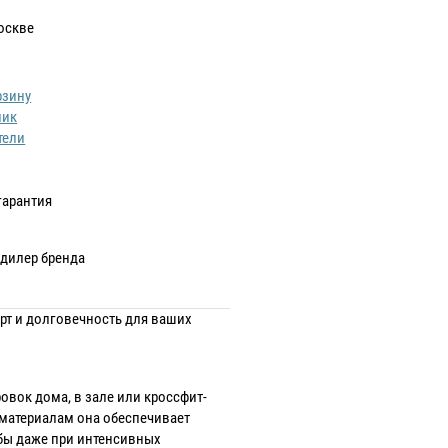
оскве
рзину
лик
тели
гарантия
дилер бренда
орт и долговечность для ваших
ровок дома, в зале или кроссфит-
материалам она обеспечивает
бы даже при интенсивных