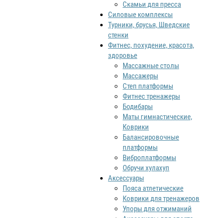
Скамьи для пресса
Силовые комплексы
Турники, брусья, Шведские
стенки
Фитнес, похудение, красота,
здоровье
Массажные столы
Массажеры
Степ платформы
Фитнес тренажеры
Бодибары
Маты гимнастические,
Коврики
Балансировочные
платформы
Виброплатформы
Обручи хулахуп
Аксессуары
Пояса атлетические
Коврики для тренажеров
Упоры для отжиманий