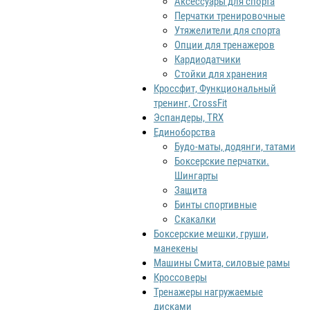
Аксессуары для спорта
Перчатки тренировочные
Утяжелители для спорта
Опции для тренажеров
Кардиодатчики
Стойки для хранения
Кроссфит, Функциональный
тренинг, CrossFit
Эспандеры, TRX
Единоборства
Будо-маты, додянги, татами
Боксерские перчатки.
Шингарты
Защита
Бинты спортивные
Скакалки
Боксерские мешки, груши,
манекены
Машины Смита, силовые рамы
Кроссоверы
Тренажеры нагружаемые
дисками