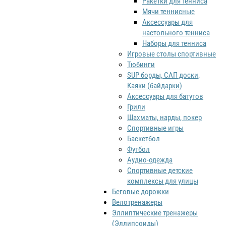
Ракетки для тенниса
Мячи теннисные
Аксессуары для
настольного тенниса
Наборы для тенниса
Игровые столы спортивные
Тюбинги
SUP борды, САП доски,
Каяки (байдарки)
Аксессуары для батутов
Грили
Шахматы, нарды, покер
Спортивные игры
Баскетбол
Футбол
Аудио-одежда
Спортивные детские
комплексы для улицы
Беговые дорожки
Велотренажеры
Эллиптические тренажеры
(Эллипсоиды)