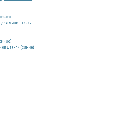
ем для миништанги
миништанги (синие)