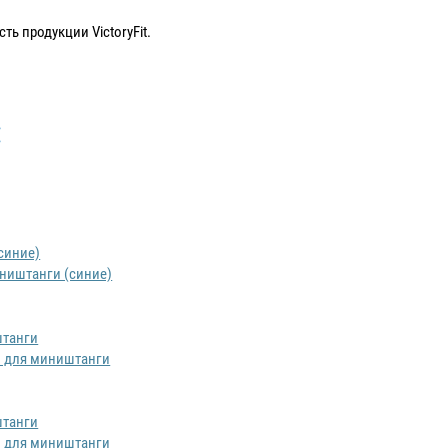
ь продукции VictoryFit.
:
иништанги (синие)
ем для миништанги
ем для миништанги