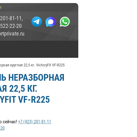
и
 201-81-11
,
 522-22-20
tprivate.ru
рная круглая 22,5 кг. VictoryFit VF-R225
ЛЬ НЕРАЗБОРНАЯ
Я 22,5 КГ.
YFIT VF-R225
о сейчас!
+7 (423) 201-81-11
-20