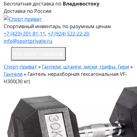
Бесплатная доставка по
Владивостоку
Доставка по России
Спортивный инвентарь по разумным ценам
+7 (423) 201-81-11
,
+7 (924) 522-22-20
info@sportprivate.ru
Каталог товаров
Спорт-приват
»
Гантели, штанги, диски, грифы. Гири
»
Гантели
»
Гантель неразборная гексагональная VF-
H300(30 кг)