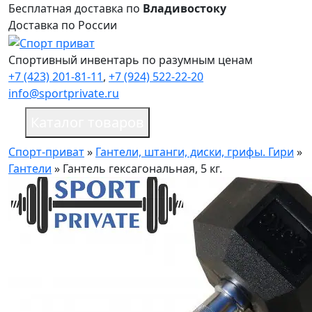
Бесплатная доставка по
Владивостоку
Доставка по России
Спортивный инвентарь по разумным ценам
+7 (423) 201-81-11
,
+7 (924) 522-22-20
info@sportprivate.ru
Каталог товаров
Спорт-приват
»
Гантели, штанги, диски, грифы. Гири
»
Гантели
»
Гантель гексагональная, 5 кг.