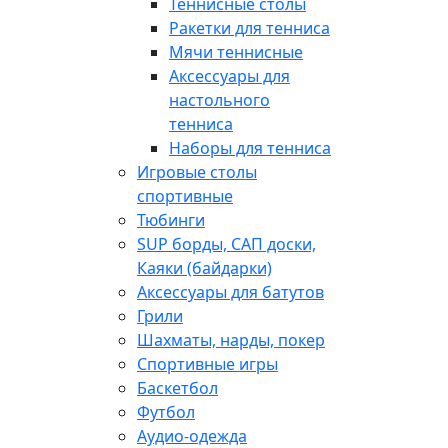
Теннисные столы
Ракетки для тенниса
Мячи теннисные
Аксессуары для
настольного
тенниса
Наборы для тенниса
Игровые столы
спортивные
Тюбинги
SUP борды, САП доски,
Каяки (байдарки)
Аксессуары для батутов
Грили
Шахматы, нарды, покер
Спортивные игры
Баскетбол
Футбол
Аудио-одежда