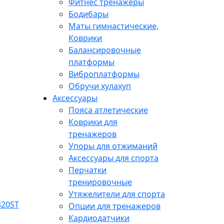
Фитнес тренажеры
Бодибары
Маты гимнастические,
Коврики
Балансировочные
платформы
Виброплатформы
Обручи хулахуп
Аксессуары
Пояса атлетические
Коврики для
тренажеров
Упоры для отжиманий
Аксессуары для спорта
Перчатки
тренировочные
Утяжелители для спорта
Опции для тренажеров
Кардиодатчики