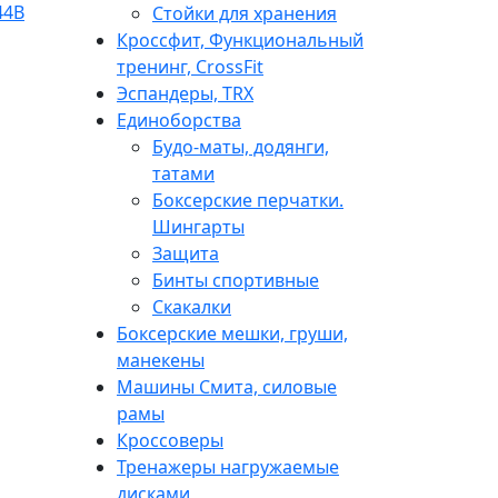
Стойки для хранения
Кроссфит, Функциональный
тренинг, CrossFit
Эспандеры, TRX
Единоборства
Будо-маты, додянги,
татами
Боксерские перчатки.
Шингарты
Защита
Бинты спортивные
Скакалки
Боксерские мешки, груши,
манекены
Машины Смита, силовые
рамы
Кроссоверы
Тренажеры нагружаемые
дисками