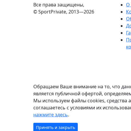
Все права защищены,
О
© SportPrivate, 2013—2026
К
О
Д
Га
П
к
Обращаем Ваше внимание на то, что данн
является публичной офертой, определяем
Мы используем файлы cookies, средства ан
соглашаетесь с условиями их использов
нажмите здесь
.
Принять и закрыть