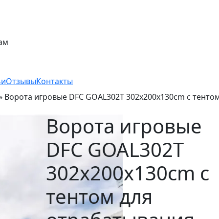
ам
ьи
Отзывы
Контакты
»
Ворота игровые DFC GOAL302T 302x200x130cm с тентом
Ворота игровые
DFC GOAL302T
302x200x130cm с
тентом для