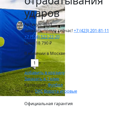
отрабатывания
ударов
Артикул: 4853
Заказать прямо сейчас!
+7 (423) 201-81-11
+7 (924) 522-22-20
Цена
18 790
₽
В наличии в Москве
-
+
добавить в корзину
Заказать в 1 клик
Категория:
Футбол
Теги:
DFC
Ворота игровые
Официальная гарантия