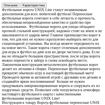
Описание
Характеристики
Футбольные ворота UNIX Line станут незаменимым
дополнением для всех любителей футбола! Переносные
футбольные ворота сочетают в себе легкость и прочность,
обеспечивая непревзойденное качество и удобство при
использовании. Футбольные ворота для улицы обладают
прочной стальной конструкцией, надежно стоят на земле и не
заваливаются от ударов мяча! Главное преимущество ворот в
том, что для них не нужно скрупулезно выбирать место для
стационарной установки. Вы всегда можете передвинуть их
на новое место. Такие ворота станут отличным дополнением
для игры в футбол на даче или во дворе частного дома. Если
вы не обладаете большим пространством, после игры ворота
можно перенести к забору и снова освободить место.
Лаконичная конструкция металлических футбольных ворот
делает их легкими в сборке. Переносные футбольные ворота
превратят обычную игру в настоящий футбольный матч!
Проводите время за активной игрой с друзьями или детьми и
создавайте яркие воспоминания! Больше не нужно
придумывать импровизированные ворота и сооружать их из
подручных средств. Позвольте себе погрузиться в атмосферу
настоящего футбольного азарта с качественными
футбольными воротами UNIX Line!
Инструкция к товару Ворота футбольные переносные UNIX