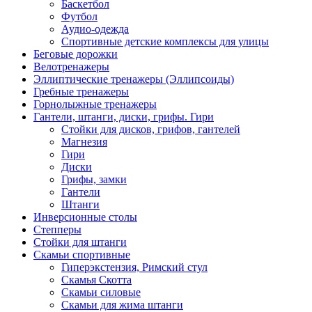
Баскетбол
Футбол
Аудио-одежда
Спортивные детские комплексы для улицы
Беговые дорожки
Велотренажеры
Эллиптические тренажеры (Эллипсоиды)
Гребные тренажеры
Горнолыжные тренажеры
Гантели, штанги, диски, грифы. Гири
Стойки для дисков, грифов, гантелей
Магнезия
Гири
Диски
Грифы, замки
Гантели
Штанги
Инверсионные столы
Степперы
Стойки для штанги
Скамьи спортивные
Гиперэкстензия, Римский стул
Скамья Скотта
Скамьи силовые
Скамьи для жима штанги