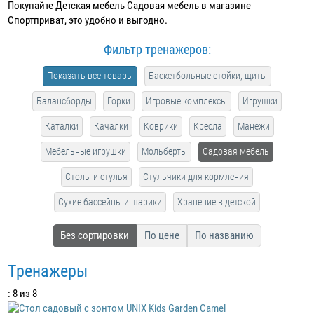
Покупайте Детская мебель Садовая мебель в магазине
Спортприват, это удобно и выгодно.
Фильтр тренажеров:
Показать все товары
Баскетбольные стойки, щиты
Балансборды
Горки
Игровые комплексы
Игрушки
Каталки
Качалки
Коврики
Кресла
Манежи
Мебельные игрушки
Мольберты
Садовая мебель
Столы и стулья
Стульчики для кормления
Сухие бассейны и шарики
Хранение в детской
Без сортировки
По цене
По названию
Тренажеры
: 8 из 8