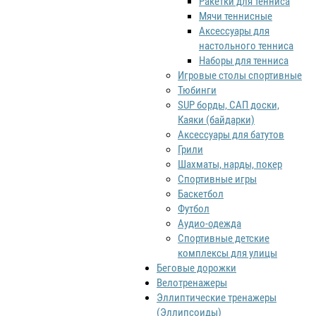
Ракетки для тенниса
Мячи теннисные
Аксессуары для
настольного тенниса
Наборы для тенниса
Игровые столы спортивные
Тюбинги
SUP борды, САП доски,
Каяки (байдарки)
Аксессуары для батутов
Грили
Шахматы, нарды, покер
Спортивные игры
Баскетбол
Футбол
Аудио-одежда
Спортивные детские
комплексы для улицы
Беговые дорожки
Велотренажеры
Эллиптические тренажеры
(Эллипсоиды)