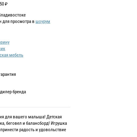
750
₽
Владивостоке
н для просмотра в
шоурум
рзину
лик
ская мебель
гарантия
дилер бренда
тия для вашего малыша! Детская
лка, беговел и балансборд! Игрушка
 принести радость и удовольствие