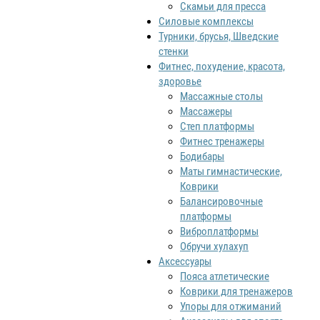
Скамьи для пресса
Силовые комплексы
Турники, брусья, Шведские
стенки
Фитнес, похудение, красота,
здоровье
Массажные столы
Массажеры
Степ платформы
Фитнес тренажеры
Бодибары
Маты гимнастические,
Коврики
Балансировочные
платформы
Виброплатформы
Обручи хулахуп
Аксессуары
Пояса атлетические
Коврики для тренажеров
Упоры для отжиманий