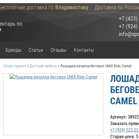
Бесплатная доставка по
Владивостоку
Доставка по Росси
+7 (423)
ентарь по
+7 (924)
м
info@spor
Бренды
Статьи
Отзывы
Контакты
Спорт-приват
»
Детская мебель
»
Лошадка-качалка-беговел UNIX Kids Camel
ЛОШАД
БЕГОВЕ
CAMEL
Артикул: 38922
Заказать прям
+7 (924) 522-22
Старая цена:
5