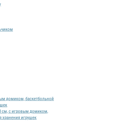
y
льчиком
80 см, с игровым домиком,
я хранения игрушек