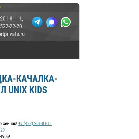
и
 201-81-11
,
 522-22-20
tprivate.ru
КА-КАЧАЛКА-
Л UNIX KIDS
о сейчас!
+7 (423) 201-81-11
-20
 490
₽