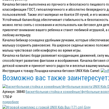
Качалка беговел выполнена из прочного и безопасного пищевого пл
классификации ГОСТ, гипоаллергенного и абсолютно безвредного 
пользователей. Также этот материал не боится UV-лучей, и его можн
Устойчивый балансборд обеспечивает стабильность и безопасность 
можно легко снять с основания и использовать как беговел для дете
привлечет внимание вашего ребенка и станет любимой игрушкой, а 
любому интерьеру.
Качалка бибикар оснащена удобными ручками, которые обеспечива
малышу сохранять равновесие. На широкое сиденье можно положит
малыш чувствовал себя комфортно во время игры.
Качалка на баланс борде развивает координацию движений, силу мы
способствует развитию фантазии и воображения. Качалка беговел 
детской комнате и принесет много радости и веселья вашему малыш
Инструкция к товару Лошадка-качалка-беговел UNIX Kids Camel:
Возможно вас также заинтересует
Артикул: 38840
Баскетбольная стойка и хоккейные/футбольные ворота 
1750 ₽
подробнее