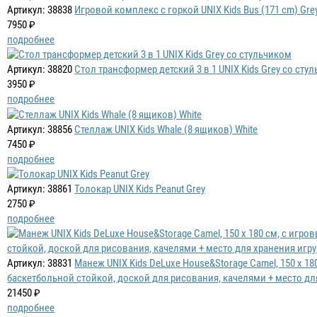
Артикул: 38838
Игровой комплекс с горкой UNIX Kids Bus (171 cm) Gre
7950 ₽
подробнее
Артикул: 38820
Стол трансформер детский 3 в 1 UNIX Kids Grey со сту
3950 ₽
подробнее
Артикул: 38856
Стеллаж UNIX Kids Whale (8 ящиков) White
7450 ₽
подробнее
Артикул: 38861
Толокар UNIX Kids Peanut Grey
2750 ₽
подробнее
Артикул: 38831
Манеж UNIX Kids DeLuxe House&Storage Camel, 150 x 1
баскетбольной стойкой, доской для рисования, качелями + место дл
21450 ₽
подробнее