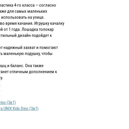
астика 4-го класса — согласно
даже для самых маленьких
о использовать на улице.
во время качания. Игрушку качалку
й от 1 года. Лошадка толокар
стильный дизайн подойдет к
ют надежный захват и помогают
ь маленькую подушку, чтобы
шц и баланс. Она также
станет отличным дополнением к
у.
:
UNIX Kids Dino (3в1)