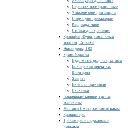
Аксессуары для спорта
Перчатки тренировочные
Утяжелители для спорта
Опции для тренажеров
Кардиодатчики
Стойки для хранения
Кроссфит, Функциональный
тренинг, CrossFit
Эспандеры, TRX
Единоборства
Будо-маты, додянги, татами
Боксерские перчатки.
Шингарты
Защита
Бинты спортивные
Скакалки
Боксерские мешки, груши,
манекены
Машины Смита, силовые рамы
Кроссоверы
Тренажеры нагружаемые
дисками