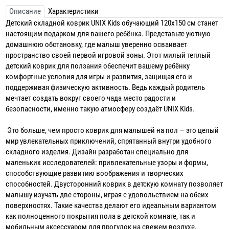
Описание
Характеристики
Детский складной коврик UNIX Kids обучающий 120x150 см станет
настоящим подарком для вашего ребёнка. Представьте уютную
домашнюю обстановку, где малыш уверенно осваивает
пространство своей первой игровой зоны. Этот милый теплый
детский коврик для ползания обеспечит вашему ребёнку
комфортные условия для игры и развития, защищая его и
поддерживая физическую активность. Ведь каждый родитель
мечтает создать вокруг своего чада место радости и
безопасности, именно такую атмосферу создаёт UNIX Kids.
Это больше, чем просто коврик для малышей на пол — это целый
мир увлекательных приключений, спрятанный внутри удобного
складного изделия. Дизайн разработан специально для
маленьких исследователей: привлекательные узоры и формы,
способствующие развитию воображения и творческих
способностей. Двусторонний коврик в детскую комнату позволяет
малышу изучать две стороны, играя с удовольствием на обеих
поверхностях. Такие качества делают его идеальным вариантом
как полноценного покрытия пола в детской комнате, так и
мобильным аксессуаром для прогулок на свежем воздухе,