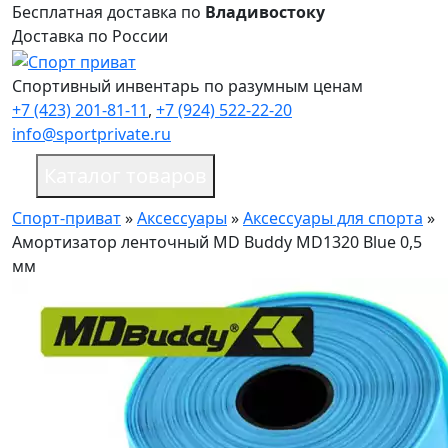
Бесплатная доставка по
Владивостоку
Доставка по России
Спортивный инвентарь по разумным ценам
+7 (423) 201-81-11
,
+7 (924) 522-22-20
info@sportprivate.ru
Каталог товаров
Спорт-приват
»
Аксессуары
»
Аксессуары для спорта
»
Амортизатор ленточный MD Buddy MD1320 Blue 0,5
мм